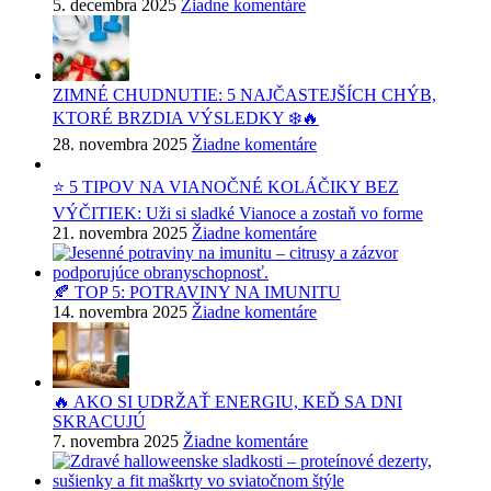
5. decembra 2025
Žiadne komentáre
ZIMNÉ CHUDNUTIE: 5 NAJČASTEJŠÍCH CHÝB,
KTORÉ BRZDIA VÝSLEDKY ❄️🔥
28. novembra 2025
Žiadne komentáre
⭐ 5 TIPOV NA VIANOČNÉ KOLÁČIKY BEZ
VÝČITIEK: Uži si sladké Vianoce a zostaň vo forme
21. novembra 2025
Žiadne komentáre
🍂 TOP 5: POTRAVINY NA IMUNITU
14. novembra 2025
Žiadne komentáre
🔥 AKO SI UDRŽAŤ ENERGIU, KEĎ SA DNI
SKRACUJÚ
7. novembra 2025
Žiadne komentáre