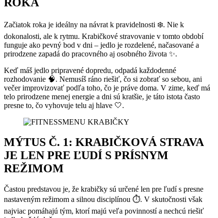
ROKA
Začiatok roka je ideálny na návrat k pravidelnosti ❄️. Nie k
dokonalosti, ale k rytmu. Krabičkové stravovanie v tomto období
funguje ako pevný bod v dni – jedlo je rozdelené, načasované a
prirodzene zapadá do pracovného aj osobného života ✨.
Keď máš jedlo pripravené dopredu, odpadá každodenné
rozhodovanie 🧠. Nemusíš ráno riešiť, čo si zobrať so sebou, ani
večer improvizovať podľa toho, čo je práve doma. V zime, keď má
telo prirodzene menej energie a dni sú kratšie, je táto istota často
presne to, čo vyhovuje telu aj hlave 🤍.
MÝTUS Č. 1: KRABIČKOVÁ STRAVA
JE LEN PRE ĽUDÍ S PRÍSNYM
REŽIMOM
Častou predstavou je, že krabičky sú určené len pre ľudí s presne
nastaveným režimom a silnou disciplínou ⏱️. V skutočnosti však
najviac pomáhajú tým, ktorí majú veľa povinností a nechcú riešiť