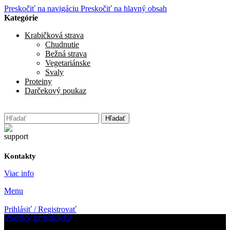
Preskočiť na navigáciu
Preskočiť na hlavný obsah
Krabičková strava
Chudnutie
Bežná strava
Vegetariánske
Svaly
Proteiny
Darčekový poukaz
Hľadať
Kontakty
Viac info
Menu
Prihlásiť / Registrovať
Všetky produkty