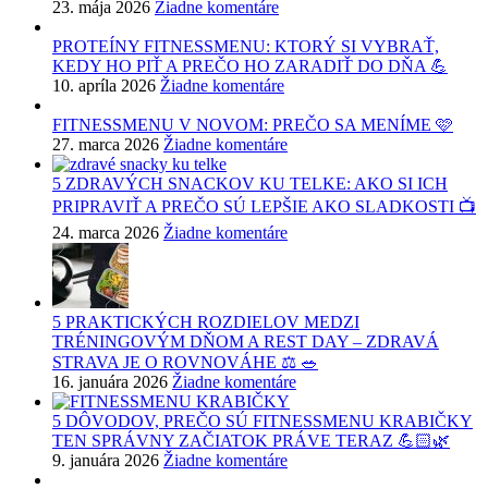
23. mája 2026
Žiadne komentáre
PROTEÍNY FITNESSMENU: KTORÝ SI VYBRAŤ,
KEDY HO PIŤ A PREČO HO ZARADIŤ DO DŇA 💪
10. apríla 2026
Žiadne komentáre
FITNESSMENU V NOVOM: PREČO SA MENÍME 🩷
27. marca 2026
Žiadne komentáre
5 ZDRAVÝCH SNACKOV KU TELKE: AKO SI ICH
PRIPRAVIŤ A PREČO SÚ LEPŠIE AKO SLADKOSTI 📺
24. marca 2026
Žiadne komentáre
5 PRAKTICKÝCH ROZDIELOV MEDZI
TRÉNINGOVÝM DŇOM A REST DAY – ZDRAVÁ
STRAVA JE O ROVNOVÁHE ⚖️ 🥗
16. januára 2026
Žiadne komentáre
5 DÔVODOV, PREČO SÚ FITNESSMENU KRABIČKY
TEN SPRÁVNY ZAČIATOK PRÁVE TERAZ 💪🏻🌿
9. januára 2026
Žiadne komentáre