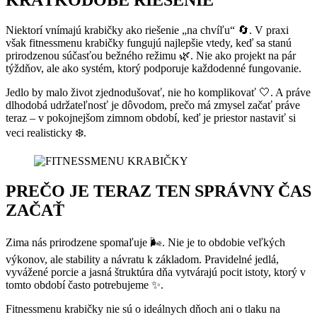
KRÁTKODOBÉ RIEŠENIE
Niektorí vnímajú krabičky ako riešenie „na chvíľu“ 🔄. V praxi
však fitnessmenu krabičky fungujú najlepšie vtedy, keď sa stanú
prirodzenou súčasťou bežného režimu 🌿. Nie ako projekt na pár
týždňov, ale ako systém, ktorý podporuje každodenné fungovanie.
Jedlo by malo život zjednodušovať, nie ho komplikovať 🤍. A práve
dlhodobá udržateľnosť je dôvodom, prečo má zmysel začať práve
teraz – v pokojnejšom zimnom období, keď je priestor nastaviť si
veci realisticky ❄️.
PREČO JE TERAZ TEN SPRÁVNY ČAS
ZAČAŤ
Zima nás prirodzene spomaľuje 🌬️. Nie je to obdobie veľkých
výkonov, ale stability a návratu k základom. Pravidelné jedlá,
vyvážené porcie a jasná štruktúra dňa vytvárajú pocit istoty, ktorý v
tomto období často potrebujeme ✨.
Fitnessmenu krabičky nie sú o ideálnych dňoch ani o tlaku na