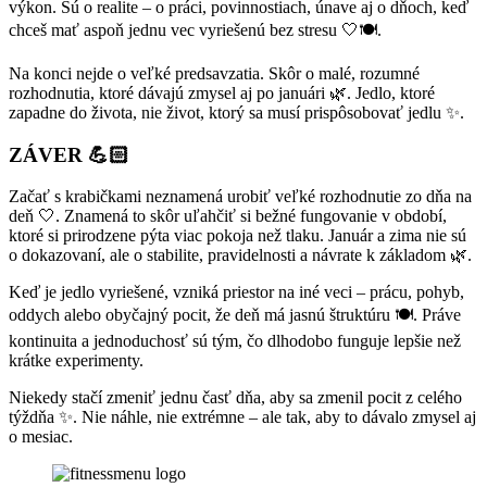
výkon. Sú o realite – o práci, povinnostiach, únave aj o dňoch, keď
chceš mať aspoň jednu vec vyriešenú bez stresu 🤍🍽️.
Na konci nejde o veľké predsavzatia. Skôr o malé, rozumné
rozhodnutia, ktoré dávajú zmysel aj po januári 🌿. Jedlo, ktoré
zapadne do života, nie život, ktorý sa musí prispôsobovať jedlu ✨.
ZÁVER
💪🏻
Začať s krabičkami neznamená urobiť veľké rozhodnutie zo dňa na
deň 🤍. Znamená to skôr uľahčiť si bežné fungovanie v období,
ktoré si prirodzene pýta viac pokoja než tlaku. Január a zima nie sú
o dokazovaní, ale o stabilite, pravidelnosti a návrate k základom 🌿.
Keď je jedlo vyriešené, vzniká priestor na iné veci – prácu, pohyb,
oddych alebo obyčajný pocit, že deň má jasnú štruktúru 🍽️. Práve
kontinuita a jednoduchosť sú tým, čo dlhodobo funguje lepšie než
krátke experimenty.
Niekedy stačí zmeniť jednu časť dňa, aby sa zmenil pocit z celého
týždňa ✨. Nie náhle, nie extrémne – ale tak, aby to dávalo zmysel aj
o mesiac.