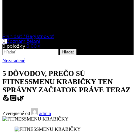
Domov
Jedálniček
Cenník
Miesta rozvozu
Kontakt
Blog
Prihlásiť / Registrovať
0
Zoznam želaní
0
položky
0,00
€
Hľadať
Nezaradené
5 DÔVODOV, PREČO SÚ
FITNESSMENU KRABIČKY TEN
SPRÁVNY ZAČIATOK PRÁVE TERAZ
💪🏻🌿
Zverejnené od
admin