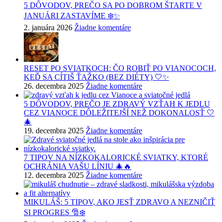
5 DÔVODOV, PREČO SA PO DOBROM ŠTARTE V
JANUÁRI ZASTAVÍME ❄️✨
2. januára 2026
Žiadne komentáre
RESET PO SVIATKOCH: ČO ROBIŤ PO VIANOCOCH,
KEĎ SA CÍTIŠ ŤAŽKO (BEZ DIÉTY) 🤍✨
26. decembra 2025
Žiadne komentáre
5 DÔVODOV, PREČO JE ZDRAVÝ VZŤAH K JEDLU
CEZ VIANOCE DÔLEŽITEJŠÍ NEŽ DOKONALOSŤ 🤍
🎄
19. decembra 2025
Žiadne komentáre
7 TIPOV NA NÍZKOKALORICKÉ SVIATKY, KTORÉ
OCHRÁNIA VAŠU LÍNIU 🎄🔥
12. decembra 2025
Žiadne komentáre
MIKULÁŠ: 5 TIPOV, AKO JESŤ ZDRAVO A NEZNIČIŤ
SI PROGRES 🎅❄️