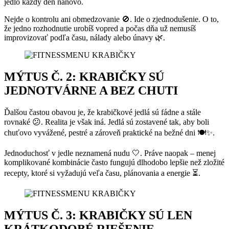
jedlo každý deň nanovo.
Nejde o kontrolu ani obmedzovanie 🚫. Ide o zjednodušenie. O to,
že jedno rozhodnutie urobíš vopred a počas dňa už nemusíš
improvizovať podľa času, nálady alebo únavy 🌿.
MÝTUS Č. 2: KRABIČKY SÚ
JEDNOTVÁRNE A BEZ CHUTI
Ďalšou častou obavou je, že krabičkové jedlá sú fádne a stále
rovnaké 😕. Realita je však iná. Jedlá sú zostavené tak, aby boli
chuťovo vyvážené, pestré a zároveň praktické na bežné dni 🍽️✨.
Jednoduchosť v jedle neznamená nudu 🤍. Práve naopak – menej
komplikované kombinácie často fungujú dlhodobo lepšie než zložité
recepty, ktoré si vyžadujú veľa času, plánovania a energie ⏳.
MÝTUS Č. 3: KRABIČKY SÚ LEN