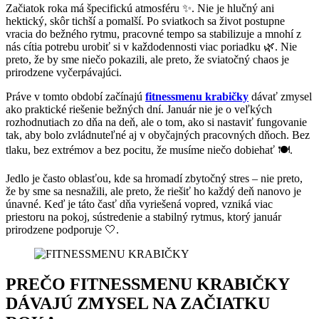
Začiatok roka má špecifickú atmosféru ✨. Nie je hlučný ani
hektický, skôr tichší a pomalší. Po sviatkoch sa život postupne
vracia do bežného rytmu, pracovné tempo sa stabilizuje a mnohí z
nás cítia potrebu urobiť si v každodennosti viac poriadku 🌿. Nie
preto, že by sme niečo pokazili, ale preto, že sviatočný chaos je
prirodzene vyčerpávajúci.
Práve v tomto období začínajú
fitnessmenu krabičky
dávať zmysel
ako praktické riešenie bežných dní. Január nie je o veľkých
rozhodnutiach zo dňa na deň, ale o tom, ako si nastaviť fungovanie
tak, aby bolo zvládnuteľné aj v obyčajných pracovných dňoch. Bez
tlaku, bez extrémov a bez pocitu, že musíme niečo dobiehať 🍽️.
Jedlo je často oblasťou, kde sa hromadí zbytočný stres – nie preto,
že by sme sa nesnažili, ale preto, že riešiť ho každý deň nanovo je
únavné. Keď je táto časť dňa vyriešená vopred, vzniká viac
priestoru na pokoj, sústredenie a stabilný rytmus, ktorý január
prirodzene podporuje 🤍.
PREČO FITNESSMENU KRABIČKY
DÁVAJÚ ZMYSEL NA ZAČIATKU