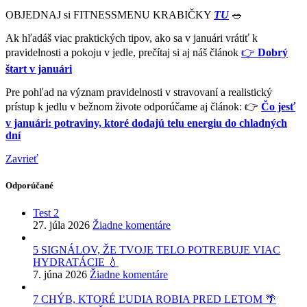
OBJEDNAJ si FITNESSMENU KRABIČKY
TU
🥗
Ak hľadáš viac praktických tipov, ako sa v januári vrátiť k
pravidelnosti a pokoju v jedle, prečítaj si aj náš článok
👉
Dobrý
štart v januári
Pre pohľad na význam pravidelnosti v stravovaní a realistický
prístup k jedlu v bežnom živote odporúčame aj článok: 👉
Čo jesť
v januári: potraviny, ktoré dodajú telu energiu do chladných
dní
Zavrieť
Odporúčané
Test 2
27. júla 2026
Žiadne komentáre
5 SIGNÁLOV, ŽE TVOJE TELO POTREBUJE VIAC
HYDRATÁCIE 💧
7. júna 2026
Žiadne komentáre
7 CHÝB, KTORÉ ĽUDIA ROBIA PRED LETOM 🌴